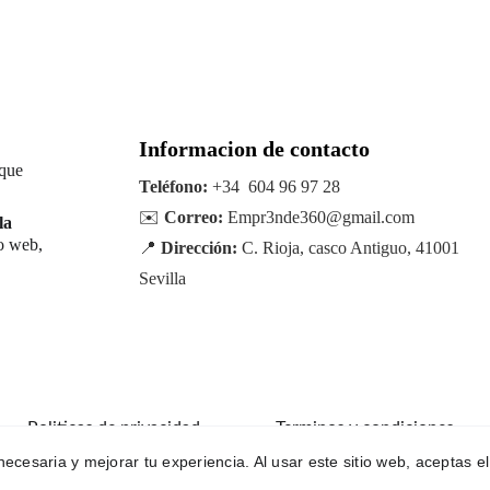
Informacion de contacto
 que 
Teléfono:
 +34  604 96 97 28
✉️ 
Correo:
 Empr3nde360@gmail.com
la
o web, 
📍 
Dirección:
 C. Rioja, casco Antiguo, 41001 
Sevilla
Politicas de privacidad
Terminos y condiciones
 necesaria y mejorar tu experiencia. Al usar este sitio web, aceptas e
Todos los derechos reservados ©2025