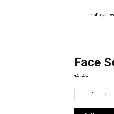
Inicio
Proyectos
Face S
€51.00
-
+