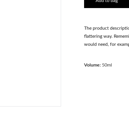
Add to bag
The product descriptio
flattering way. Rememb
would need, for exampl
Volume:
50ml